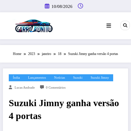
Pular
10/08/2026
para
o
conteúdo
Home
2023
janeiro
18
Suzuki Jimny ganha versão 4 portas
Índia
Lançamentos
Notícias
Suzuki
Suzuki Jimny
Lucas Andrade
0 Comentários
Suzuki Jimny ganha versão
4 portas