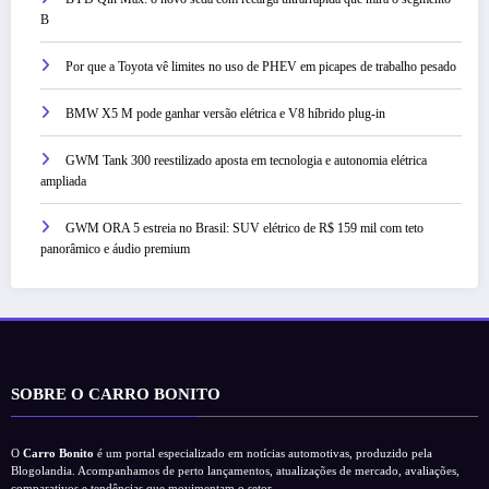
B
Por que a Toyota vê limites no uso de PHEV em picapes de trabalho pesado
BMW X5 M pode ganhar versão elétrica e V8 híbrido plug-in
GWM Tank 300 reestilizado aposta em tecnologia e autonomia elétrica
ampliada
GWM ORA 5 estreia no Brasil: SUV elétrico de R$ 159 mil com teto
panorâmico e áudio premium
SOBRE O CARRO BONITO
O
Carro Bonito
é um portal especializado em notícias automotivas, produzido pela
Blogolandia. Acompanhamos de perto lançamentos, atualizações de mercado, avaliações,
comparativos e tendências que movimentam o setor.