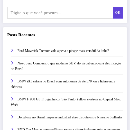
OK
Posts Recentes
Ford Maverick Tremor: vale a pena a picape mais versátil da linha?
Novo Jeep Compass: o que muda no SUV, do visual europeu à eletrificação
no Brasil
BMW iX3 estreia no Brasil com autonomia de até 570 km e lidera entre
elétricos
BMW F 900 GS Pro ganha cor São Paulo Yellow e estreia no Capital Moto
Week
Dongfeng no Brasil: impasse industrial abre disputa entre Nissan e Stellantis
BYD Qin Max: o novo sedã com recarga ultrarrápida que mira o segmento