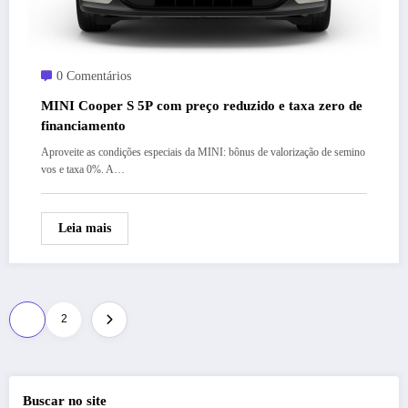
0 Comentários
MINI Cooper S 5P com preço reduzido e taxa zero de
financiamento
Aproveite as condições especiais da MINI: bônus de valorização de semino
vos e taxa 0%. A…
Leia mais
Paginação
1
2
de
posts
Buscar no site