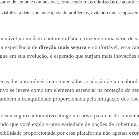
nsumo de tempo e combustível, fornecendo rotas otimizadas de acordo c
iabiliza a detecção antecipada de problemas, evitando que se agravem 
otável na indústria automobilística, trazendo uma série de 
uma experiência de
direção mais segura
e confortável, essa ca
egue em sua evolução, é esperado que surjam mais inovações 
nsecas dos automóveis interconectados, a adoção de uma abord
tivo se insere como um elemento essencial na proteção do se
mbém a tranquilidade proporcionada pela mitigação dos risco
 do seu seguro automotivo atinge um novo patamar de conveniê
indo que você explore uma variedade de opções de cobertura,
lexibilidade proporcionada por essa plataforma não apenas
eco