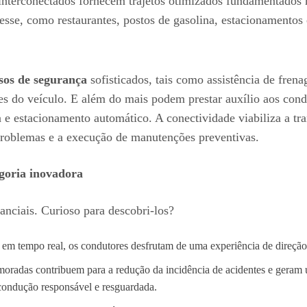
nterconectados fornecem trajetos otimizados fundamentados n
se, como restaurantes, postos de gasolina, estacionamentos 
sos de segurança
sofisticados, tais como assistência de frena
es do veículo. E além do mais podem prestar auxílio aos con
a e estacionamento automático. A conectividade viabiliza a t
e problemas e a execução de manutenções preventivas.
egoria inovadora
anciais. Curioso para descobri-los?
m tempo real, os condutores desfrutam de uma experiência de direção 
moradas contribuem para a redução da incidência de acidentes e geram
ondução responsável e resguardada.