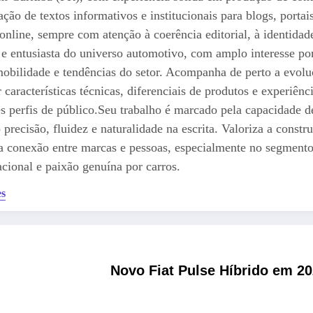
iação de textos informativos e institucionais para blogs, port
online, sempre com atenção à coerência editorial, à identida
ta e entusiasta do universo automotivo, com amplo interesse p
obilidade e tendências do setor. Acompanha de perto a evolu
r características técnicas, diferenciais de produtos e experiê
tes perfis de público.Seu trabalho é marcado pela capacidade
precisão, fluidez e naturalidade na escrita. Valoriza a cons
 a conexão entre marcas e pessoas, especialmente no segment
cional e paixão genuína por carros.
es
Novo Fiat Pulse Híbrido em 2