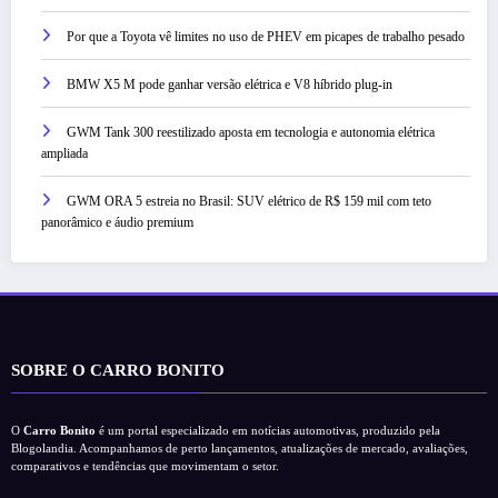
Por que a Toyota vê limites no uso de PHEV em picapes de trabalho pesado
BMW X5 M pode ganhar versão elétrica e V8 híbrido plug-in
GWM Tank 300 reestilizado aposta em tecnologia e autonomia elétrica
ampliada
GWM ORA 5 estreia no Brasil: SUV elétrico de R$ 159 mil com teto
panorâmico e áudio premium
SOBRE O CARRO BONITO
O
Carro Bonito
é um portal especializado em notícias automotivas, produzido pela
Blogolandia. Acompanhamos de perto lançamentos, atualizações de mercado, avaliações,
comparativos e tendências que movimentam o setor.