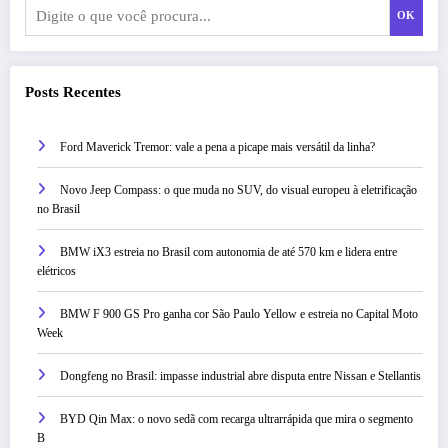
OK
Posts Recentes
Ford Maverick Tremor: vale a pena a picape mais versátil da linha?
Novo Jeep Compass: o que muda no SUV, do visual europeu à eletrificação
no Brasil
BMW iX3 estreia no Brasil com autonomia de até 570 km e lidera entre
elétricos
BMW F 900 GS Pro ganha cor São Paulo Yellow e estreia no Capital Moto
Week
Dongfeng no Brasil: impasse industrial abre disputa entre Nissan e Stellantis
BYD Qin Max: o novo sedã com recarga ultrarrápida que mira o segmento
B