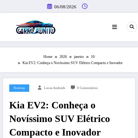
Pular
06/08/2026
para
o
conteúdo
Home
2026
janeiro
10
Kia EV2: Conheça o Novíssimo SUV Elétrico Compacto e Inovador
Notícias
Lucas Andrade
0 Comentários
Kia EV2: Conheça o
Novíssimo SUV Elétrico
Compacto e Inovador