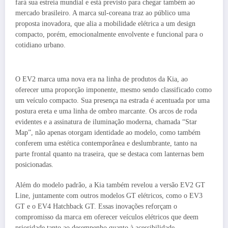
fará sua estreia mundial e está previsto para chegar também ao
mercado brasileiro. A marca sul-coreana traz ao público uma
proposta inovadora, que alia a mobilidade elétrica a um design
compacto, porém, emocionalmente envolvente e funcional para o
cotidiano urbano.
O EV2 marca uma nova era na linha de produtos da Kia, ao
oferecer uma proporção imponente, mesmo sendo classificado como
um veículo compacto. Sua presença na estrada é acentuada por uma
postura ereta e uma linha de ombro marcante. Os arcos de roda
evidentes e a assinatura de iluminação moderna, chamada “Star
Map”, não apenas otorgam identidade ao modelo, como também
conferem uma estética contemporânea e deslumbrante, tanto na
parte frontal quanto na traseira, que se destaca com lanternas bem
posicionadas.
Além do modelo padrão, a Kia também revelou a versão EV2 GT
Line, juntamente com outros modelos GT elétricos, como o EV3
GT e o EV4 Hatchback GT. Essas inovações reforçam o
compromisso da marca em oferecer veículos elétricos que deem
prioridade tanto ao desempenho quanto à acessibilidade,