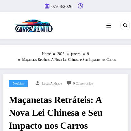
Pular
07/08/2026
para
o
conteúdo
Home
2026
janeiro
9
Maçanetas Retráteis: A Nova Lei Chinesa e Seu Impacto nos Carros
Notícias
Lucas Andrade
0 Comentários
Maçanetas Retráteis: A
Nova Lei Chinesa e Seu
Impacto nos Carros