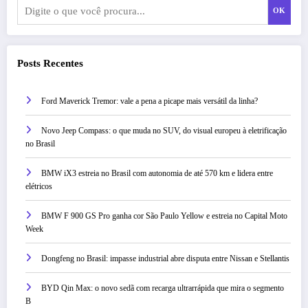
OK
Posts Recentes
Ford Maverick Tremor: vale a pena a picape mais versátil da linha?
Novo Jeep Compass: o que muda no SUV, do visual europeu à eletrificação
no Brasil
BMW iX3 estreia no Brasil com autonomia de até 570 km e lidera entre
elétricos
BMW F 900 GS Pro ganha cor São Paulo Yellow e estreia no Capital Moto
Week
Dongfeng no Brasil: impasse industrial abre disputa entre Nissan e Stellantis
BYD Qin Max: o novo sedã com recarga ultrarrápida que mira o segmento
B