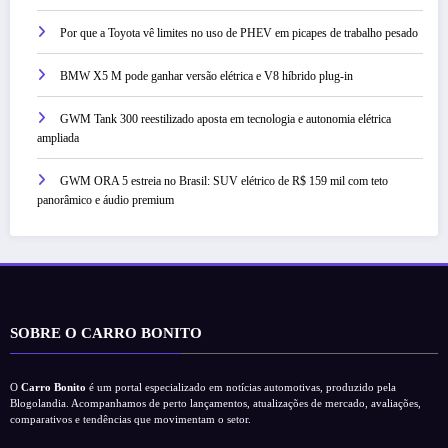
Por que a Toyota vê limites no uso de PHEV em picapes de trabalho pesado
BMW X5 M pode ganhar versão elétrica e V8 híbrido plug-in
GWM Tank 300 reestilizado aposta em tecnologia e autonomia elétrica
ampliada
GWM ORA 5 estreia no Brasil: SUV elétrico de R$ 159 mil com teto
panorâmico e áudio premium
SOBRE O CARRO BONITO
O
Carro Bonito
é um portal especializado em notícias automotivas, produzido pela
Blogolandia. Acompanhamos de perto lançamentos, atualizações de mercado, avaliações,
comparativos e tendências que movimentam o setor.