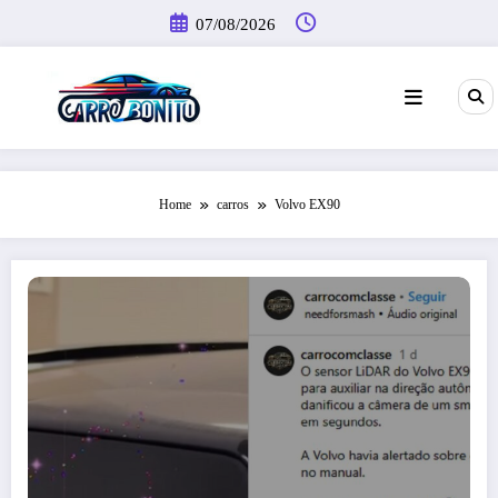
Pular
07/08/2026
para
o
conteúdo
Home
carros
Volvo EX90