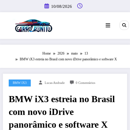
Pular
10/08/2026
para
o
conteúdo
Home
2026
maio
13
BMW iX3 estreia no Brasil com novo iDrive panorâmico e software X
BMW IX3
Lucas Andrade
0 Comentários
BMW iX3 estreia no Brasil
com novo iDrive
panorâmico e software X