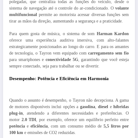
polegadas, que centraliza todas as funções do veículo, desde o
sistema de navegação até o controle do ar-condicionado. O
volante
multifuncional
permite ao motorista acessar diversas funções sem
tirar as mãos da direção, aumentando a segurança e a praticidade.
Para quem gosta de música, o sistema de som
Harman Kardon
oferece uma experiência auditiva imersiva, com alto-falantes
estrategicamente posicionados ao longo do carro. E para os amantes
de tecnologia, o Tayron vem equipado com
carregamento sem fio
para smartphones e
conectividade 5G
, garantindo que você esteja
sempre conectado, seja para trabalhar ou se divertir.
Desempenho: Potência e Eficiência em Harmonia
Quando o assunto é desempenho, o Tayron não decepciona. A gama
de motores disponíveis inclui opções a
gasolina
,
diesel
e
híbridas
plug-in
, atendendo a diferentes necessidades e preferências. O
motor
2.0 TDI
, por exemplo, oferece um equilíbrio perfeito entre
potência
e
eficiência
, com um consumo médio de
5,5 litros por
100 km
e emissões de CO2 reduzidas.