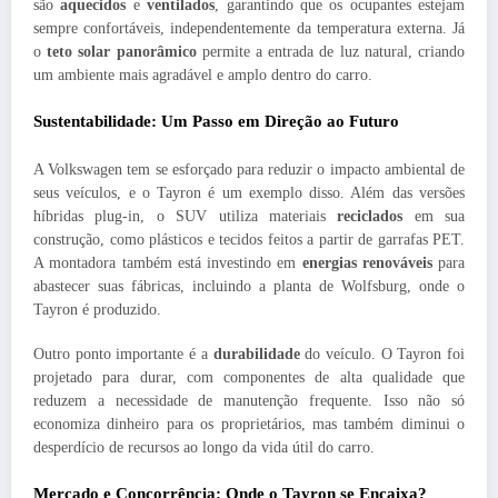
são
aquecidos
e
ventilados
, garantindo que os ocupantes estejam
sempre confortáveis, independentemente da temperatura externa. Já
o
teto solar panorâmico
permite a entrada de luz natural, criando
um ambiente mais agradável e amplo dentro do carro.
Sustentabilidade: Um Passo em Direção ao Futuro
A Volkswagen tem se esforçado para reduzir o impacto ambiental de
seus veículos, e o Tayron é um exemplo disso. Além das versões
híbridas plug-in, o SUV utiliza materiais
reciclados
em sua
construção, como plásticos e tecidos feitos a partir de garrafas PET.
A montadora também está investindo em
energias renováveis
para
abastecer suas fábricas, incluindo a planta de Wolfsburg, onde o
Tayron é produzido.
Outro ponto importante é a
durabilidade
do veículo. O Tayron foi
projetado para durar, com componentes de alta qualidade que
reduzem a necessidade de manutenção frequente. Isso não só
economiza dinheiro para os proprietários, mas também diminui o
desperdício de recursos ao longo da vida útil do carro.
Mercado e Concorrência: Onde o Tayron se Encaixa?