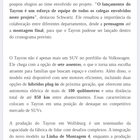
poupou elogios ao time envolvido no projeto.
"O lançamento do
Tayron é um esforço de equipe de todos os colegas envolvidos
neste projeto"
, destacou Schwartz. Ele ressaltou a importância da
colaboração entre diferentes departamentos, desde a
prensagem
até
a
montagem final
, para que o Tayron pudesse ser lançado dentro
do cronograma previsto.
O Tayron não é apenas mais um SUV no portfólio da Volkswagen.
Ele chega com a opção de
sete assentos
, o que o torna uma escolha
atraente para famílias que buscam espaço e conforto. Além disso, o
modelo está disponível com sete motores eficientes, incluindo duas
opções de
híbridos plug-in
de próxima geração, que oferecem uma
autonomia elétrica de mais de
100 quilômetros
e uma distância
total de até
850 km
entre abastecimentos. Essas características
colocam o Tayron em uma posição de destaque no competitivo
mercado de SUVs.
A produção do Tayron em Wolfsburg é um testemunho da
capacidade da fábrica de lidar com desafios complexos. A integração
do novo modelo na
Linha de Montagem 4
, enquanto a produção