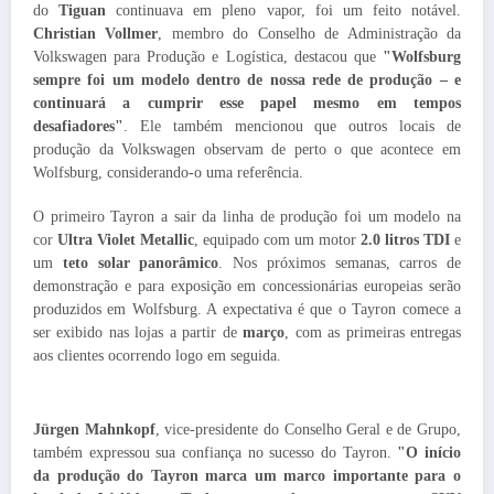
do
Tiguan
continuava em pleno vapor, foi um feito notável.
Christian Vollmer
, membro do Conselho de Administração da
Volkswagen para Produção e Logística, destacou que
"Wolfsburg
sempre foi um modelo dentro de nossa rede de produção – e
continuará a cumprir esse papel mesmo em tempos
desafiadores"
. Ele também mencionou que outros locais de
produção da Volkswagen observam de perto o que acontece em
Wolfsburg, considerando-o uma referência.
O primeiro Tayron a sair da linha de produção foi um modelo na
cor
Ultra Violet Metallic
, equipado com um motor
2.0 litros TDI
e
um
teto solar panorâmico
. Nos próximos semanas, carros de
demonstração e para exposição em concessionárias europeias serão
produzidos em Wolfsburg. A expectativa é que o Tayron comece a
ser exibido nas lojas a partir de
março
, com as primeiras entregas
aos clientes ocorrendo logo em seguida.
Jürgen Mahnkopf
, vice-presidente do Conselho Geral e de Grupo,
também expressou sua confiança no sucesso do Tayron.
"O início
da produção do Tayron marca um marco importante para o