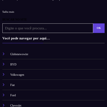
Saiba mais
BUSCAR NO SITE
OK
Você pode navegar por aqui…
Globenewswire
BYD
Volkswagen
Fiat
Ford
Chevrolet