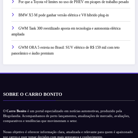
Por que a Toyota vê limites no uso de PHEV em picapes de trabalho pesado
BMW X5 M pode ganhar versão elétrica e V8 híbrido plug-in
GWM Tank 300 reestilizado aposta em tecnologia e autonomia elétrica
ampliada
GWM ORA 5 estreia no Brasil: SUV elétrico de R$ 159 mil com teto
panorâmico e áudio premium
SOBRE O CARRO BONITO
O
Carro Bonito
é um portal especializado em notícias automotivas, produzido pela
Blogolandia. Acompanhamos de perto lançamentos, atualizações de mercado, avaliações,
comparativos e tendências que movimentam o setor.
Nosso objetivo é oferecer informação clara, atualizada e relevante para quem é apaixonado
por carros e quer tomar decisões com mais segurança e conhecimento.