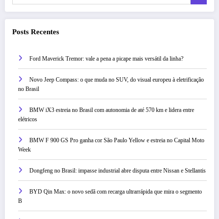
Posts Recentes
Ford Maverick Tremor: vale a pena a picape mais versátil da linha?
Novo Jeep Compass: o que muda no SUV, do visual europeu à eletrificação
no Brasil
BMW iX3 estreia no Brasil com autonomia de até 570 km e lidera entre
elétricos
BMW F 900 GS Pro ganha cor São Paulo Yellow e estreia no Capital Moto
Week
Dongfeng no Brasil: impasse industrial abre disputa entre Nissan e Stellantis
BYD Qin Max: o novo sedã com recarga ultrarrápida que mira o segmento
B